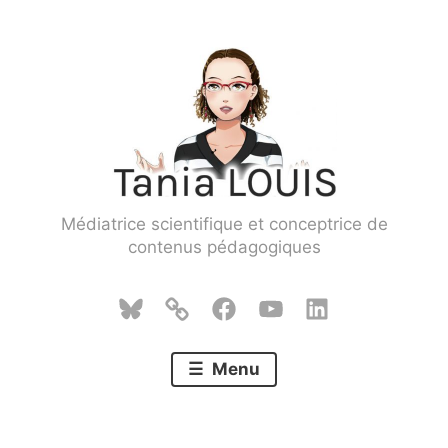
Skip
to
content
Médiatrice scientifique et conceptrice de
contenus pédagogiques
Bluesky
Mastodon
Facebook
YouTube
LinkedIn
Menu