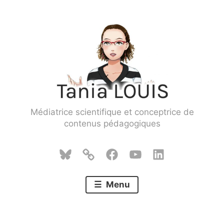
Skip
to
content
Médiatrice scientifique et conceptrice de
contenus pédagogiques
Bluesky
Mastodon
Facebook
YouTube
LinkedIn
Menu