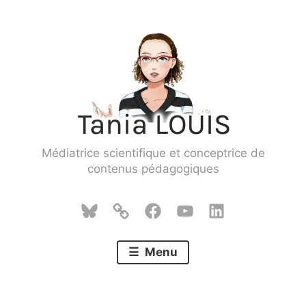
Skip
to
content
Médiatrice scientifique et conceptrice de
contenus pédagogiques
Bluesky
Mastodon
Facebook
YouTube
LinkedIn
Menu