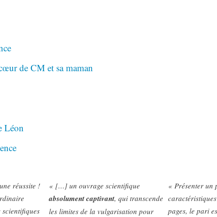
nce
 cœur de CM et sa maman
de Léon
ience
une réussite !
« […] un ouvrage scientifique
« Présenter un
ordinaire
absolument captivant
, qui transcende
caractéristique
 scientifiques
pages, le pari e
les limites de la vulgarisation pour