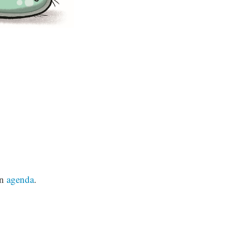
on
agenda
.