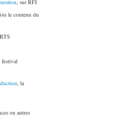
question
, sur RFI
fois le contenu du
a RTS
festival
oduction
, la
nces ou autres