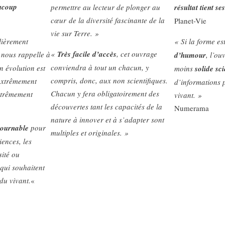
ucoup
permettre au lecteur de plonger au
résultat tient s
cœur de la diversité fascinante de la
Planet-Vie
vie sur Terre. »
ulièrement
« Si la forme es
«
Très facile d’accès
, cet ouvrage
l nous rappelle à
d’humour
, l’ou
conviendra à tout un chacun, y
on évolution est
moins
solide sc
compris, donc, aux non scientifiques.
extrêmement
d’informations 
Chacun y fera obligatoirement des
xtrêmement
vivant. »
découvertes tant les capacités de la
Numerama
nature à innover et à s’adapter sont
tournable
pour
multiples et originales. »
iences, les
sité ou
 qui souhaitent
 du vivant.
«