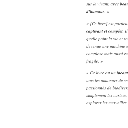
sur le vivant, avec
bea
d’humour
. »
« [Ce livre] est partic
captivant et complet
. I
quelle point la vie et s
devenue une machine 
complexe mais aussi e
fragile. »
«
Ce livre est un
incon
tous les amateurs de sc
passionnés de biodiver
simplement les curieux
explorer les merveilles