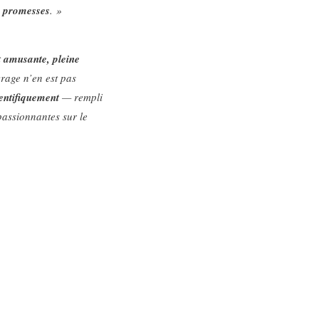
es promesses
. »
t
amusante, pleine
vrage n’en est pas
ientifiquement
— rempli
passionnantes sur le