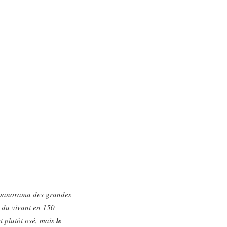
 panorama des grandes
s du vivant en 150
st plutôt osé, mais
le