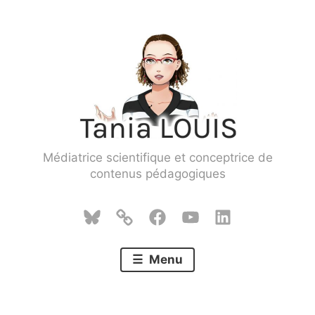
Skip
to
content
Médiatrice scientifique et conceptrice de
contenus pédagogiques
Bluesky
Mastodon
Facebook
YouTube
LinkedIn
Menu