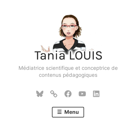
Skip
to
content
Médiatrice scientifique et conceptrice de
contenus pédagogiques
Bluesky
Mastodon
Facebook
YouTube
LinkedIn
Menu