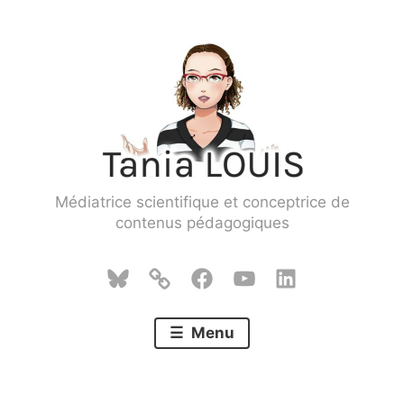
Skip
to
content
Médiatrice scientifique et conceptrice de
contenus pédagogiques
Bluesky
Mastodon
Facebook
YouTube
LinkedIn
Menu