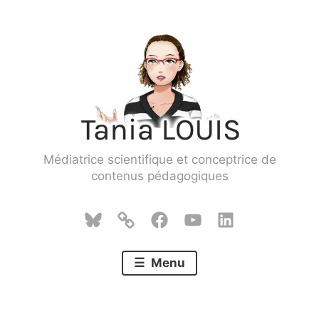
Skip
to
content
Médiatrice scientifique et conceptrice de
contenus pédagogiques
Bluesky
Mastodon
Facebook
YouTube
LinkedIn
Menu