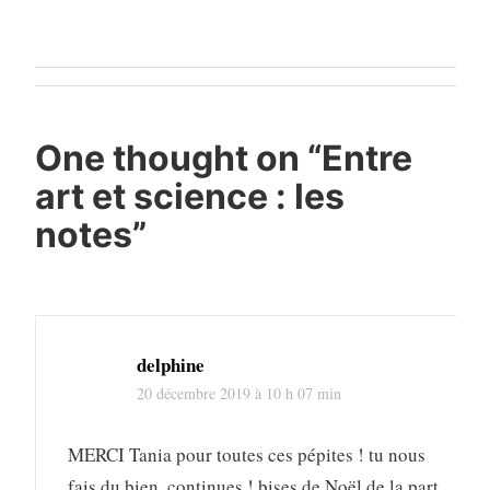
Navigation
de
l’article
One thought on “
Entre
art et science : les
notes
”
delphine
20 décembre 2019 à 10 h 07 min
MERCI Tania pour toutes ces pépites ! tu nous
fais du bien, continues ! bises de Noël de la part