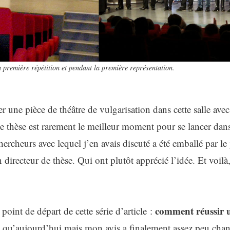
 première répétition et pendant la première représentation.
 une pièce de théâtre de vulgarisation dans cette salle ave
de thèse est rarement le meilleur moment pour se lancer dan
rcheurs avec lequel j’en avais discuté a été emballé par le p
recteur de thèse. Qui ont plutôt apprécié l’idée. Et voilà, c
comment réussir un
 point de départ de cette série d’article :
ue qu’aujourd’hui mais mon avis a finalement assez peu chan